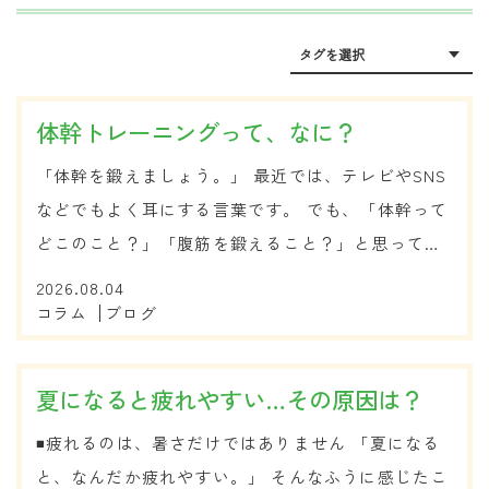
体幹トレーニングって、なに？
「体幹を鍛えましょう。」 最近では、テレビやSNS
などでもよく耳にする言葉です。 でも、「体幹って
どこのこと？」「腹筋を鍛えること？」と思ってい
る方も多いのではないでしょうか。 ◾️体幹って、ど
2026.08.04
このこと？ 体幹とは、頭・腕・脚を除いた、胴体の
コラム
ブログ
部分のことです。 その中...
夏になると疲れやすい…その原因は？
◾️疲れるのは、暑さだけではありません 「夏になる
と、なんだか疲れやすい。」 そんなふうに感じたこ