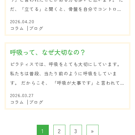
だ、「立てる」と聞くと、骨盤を自分でコントロー
ルして起こす、そんなイメージを持つかもしれませ
2026.04.20
ん。 でも実際には、骨盤だけを意識しても、うまく
コラム
ブログ
整わないことが多いものです。 1.骨盤は単独...
呼吸って、なぜ大切なの？
ピラティスでは、呼吸をとても大切にしています。
私たちは普段、当たり前のように呼吸をしていま
す。 だからこそ、 「呼吸が大事です」と言われて
も、 少しピンとこないかもしれません。 でも実は
2026.03.27
この呼吸、 身体の「支え方」に深く関わっていま
コラム
ブログ
す。 1.呼吸は体を支える！？ 身...
1
2
3
»